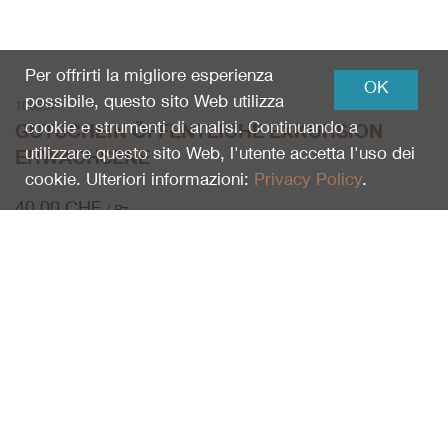
Per offrirti la migliore esperienza
OK
possibile, questo sito Web utilizza
100557
cookie e strumenti di analisi. Continuando a
GUTSCHEIN ÖFFENTLICHE EXKURSION
utilizzare questo sito Web, l'utente accetta l'uso dei
ERWACHSENE
cookie. Ulteriori informazioni:
Privacy Policy
.
40.00
CHF
/ Pz.
Pz.