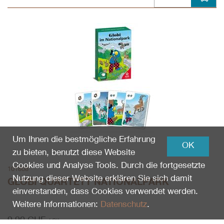
Um Ihnen die bestmögliche Erfahrung
OK
zu bieten, benutzt diese Website
Cookies und Analyse Tools. Durch die fortgesetzte
101808
Nutzung dieser Website erklären Sie sich damit
GLOBI QUARTETT NATIONALPARK
einverstanden, dass Cookies verwendet werden.
Weitere Informationen:
Datenschutz
.
9.90
CHF
/ Stk.