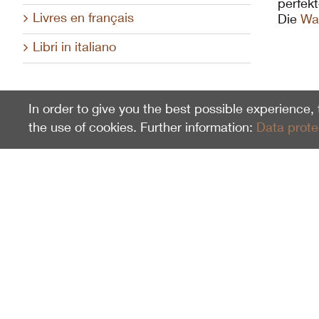
perfekt
Livres en français
Die
Wa
Libri in italiano
In order to give you the best possible experience,
the use of cookies. Further information:
Data prote
Last Seen
Kombipack Wanderkarte und
Wanderführer deutsch
100092
20.00
CHF