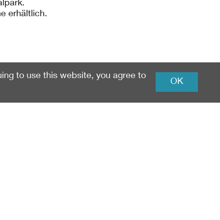
alpark.
e erhältlich.
uing to use this website, you agree to
OK