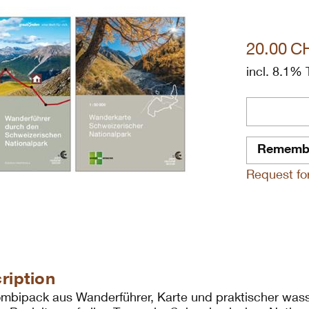
20.00
C
incl. 8.1% 
Rememb
Request for 
ription
mbipack aus Wanderführer, Karte und praktischer wass