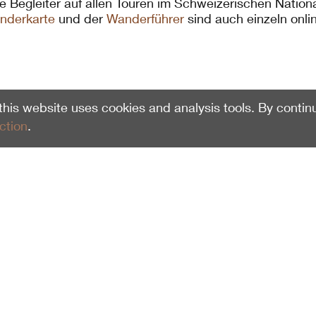
e Begleiter auf allen Touren im Schweizerischen Nation
nderkarte
und der
Wanderführer
sind auch einzeln onlin
 this website uses cookies and analysis tools. By contin
ction
.