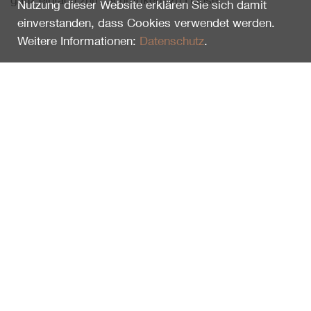
ganz einfach zum Schmökern zu Hause.
Nutzung dieser Website erklären Sie sich damit
einverstanden, dass Cookies verwendet werden.
Weitere Informationen:
Datenschutz
.
Zuletzt gesehen
Naturführer für Kinder
101282
16.50
CHF