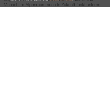
Mensch im Alpenraum auch in Zukunft funktionieren
kann.
Autor: David Jenny, Serge Denis, Heinrich Haller,
Lea Gredig
Zuletzt gesehen
Der Steinadler, Eine Rückeroberung im
Alpenraum