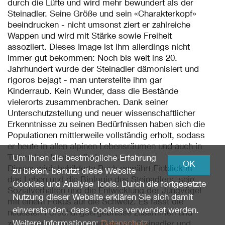
durch die Lüfte und wird mehr bewundert als der
Steinadler. Seine Größe und sein «Charakterkopf»
beeindrucken - nicht umsonst ziert er zahlreiche
Wappen und wird mit Stärke sowie Freiheit
assoziiert. Dieses Image ist ihm allerdings nicht
immer gut bekommen: Noch bis weit ins 20.
Jahrhundert wurde der Steinadler dämonisiert und
rigoros bejagt - man unterstellte ihm gar
Kinderraub. Kein Wunder, dass die Bestände
vielerorts zusammenbrachen. Dank seiner
Unterschutzstellung und neuer wissenschaftlicher
Erkenntnisse zu seinen Bedürfnissen haben sich die
Populationen mittlerweile vollständig erholt, sodass
er heute in allen alpinen Lebensräumen und auch in
Teilen des Juras zu finden ist.
Um Ihnen die bestmögliche Erfahrung
OK
Dieses reich bebilderte Buch gewährt Einblick in
zu bieten, benutzt diese Website
das Leben und die Biologie des Steinadlers, sein
Cookies und Analyse Tools. Durch die fortgesetzte
Sozialverhalten und die Entwicklung der Jungvögel
Nutzung dieser Website erklären Sie sich damit
mit einem Fokus auf die Schweiz. Es fasst die
einverstanden, dass Cookies verwendet werden.
neuesten Forschungsergebnisse zusammen und
Weitere Informationen:
Datenschutz
.
zeigt, wie ein Nebeneinander von Steinadler und