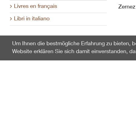
Livres en français
Zernez 
Libri in italiano
Um Ihnen die bestmögliche Erfahrung zu bieten, b
Website erklären Sie sich damit einverstanden, d
Zuletzt gesehen
Wanderkarte Nationalpark
100504
22.60
CHF