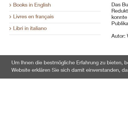
Das Bu
Books in English
Redukt
Livres en français
konnte
Publik
Libri in italiano
Autor:
Um Ihnen die bestmögliche Erfahrung zu bieten, b
Website erklären Sie sich damit einverstanden, d
Zuletzt gesehen
Raumnutzung und sexuelle
Segregation beim Alpensteinbock
100067