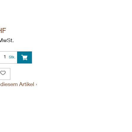
HF
 MwSt.
Stk.
diesem Artikel ›