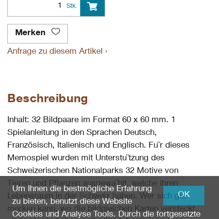
Stk.
Merken
Anfrage zu diesem Artikel ›
Beschreibung
Inhalt: 32 Bildpaare im Format 60 x 60 mm. 1
Spielanleitung in den Sprachen Deutsch,
Französisch, Italienisch und Englisch. Fu¨r dieses
Memospiel wurden mit Unterstu¨tzung des
Schweizerischen Nationalparks 32 Motive von
Tieren und Pflanzen ausgewa¨hlt, welche ihren
Um Ihnen die bestmögliche Erfahrung
OK
Lebensraum in der Schweiz haben. Wer sich gut
zu bieten, benutzt diese Website
merken kann, wo die bildgleichen Karten versteckt
Cookies und Analyse Tools. Durch die fortgesetzte