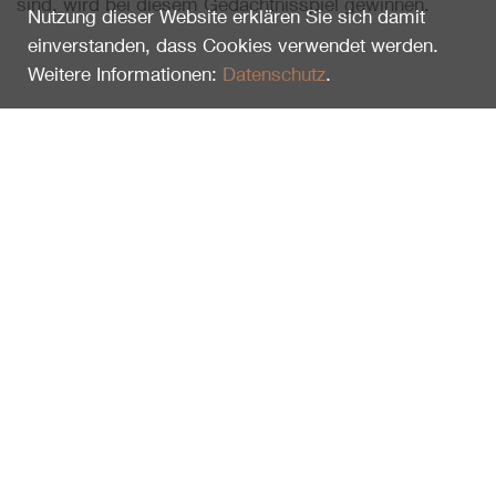
sind, wird bei diesem Gedächtnisspiel gewinnen.
Nutzung dieser Website erklären Sie sich damit
einverstanden, dass Cookies verwendet werden.
Weitere Informationen:
Datenschutz
.
Zuletzt gesehen
Memo Spiel mit Bildern aus dem
Schweizerischen Nationalpark
100829
29.90
CHF