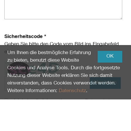
Sicherheitscode *
Geben Sie bitte den Code vom Bild ins Eingabefeld
ein.
Um Ihnen die bestmögliche Erfahrung
OK
zu bieten, benutzt diese Website
Cookies und Analyse Tools. Durch die fortgesetzte
Nutzung dieser Website erklären Sie sich damit
Neu laden
einverstanden, dass Cookies verwendet werden.
Weitere Informationen:
Datenschutz
.
Ich habe die Informationen zum
Datenschutz
gelesen und erkläre mich damit einverstanden.