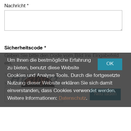
Nachricht *
Sicherheitscode *
Geben Sie bitte den Code vom Bild ins Eingabefeld
Um Ihnen die bestmögliche Erfahrung
ein.
OK
zu bieten, benutzt diese Website
Cookies und Analyse Tools. Durch die fortgesetzte
Nutzung dieser Website erklären Sie sich damit
einverstanden, dass Cookies verwendet werden.
Neu laden
Weitere Informationen:
Datenschutz
.
Ich habe die Informationen zum
Datenschutz
gelesen und erkläre mich damit einverstanden.