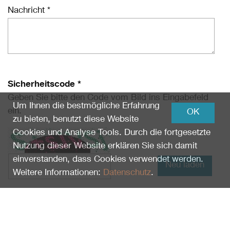
Nachricht *
Sicherheitscode *
Geben Sie bitte den Code vom Bild ins Eingabefeld
Um Ihnen die bestmögliche Erfahrung
ein.
OK
zu bieten, benutzt diese Website
Cookies und Analyse Tools. Durch die fortgesetzte
Nutzung dieser Website erklären Sie sich damit
einverstanden, dass Cookies verwendet werden.
Neu laden
Weitere Informationen:
Datenschutz
.
Ich habe die Informationen zum
Datenschutz
gelesen und erkläre mich damit einverstanden.