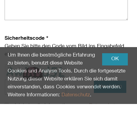
Sicherheitscode *
Geben Sie bitte den Code vom Bild ins Eingabefeld
ein.
Um Ihnen die bestmögliche Erfahrung
OK
zu bieten, benutzt diese Website
Cookies und Analyse Tools. Durch die fortgesetzte
Nutzung dieser Website erklären Sie sich damit
Neu laden
einverstanden, dass Cookies verwendet werden.
Weitere Informationen:
Datenschutz
.
Ich habe die Informationen zum
Datenschutz
gelesen und erkläre mich damit einverstanden.