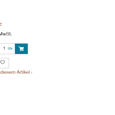
F
 MwSt.
Stk.
diesem Artikel ›