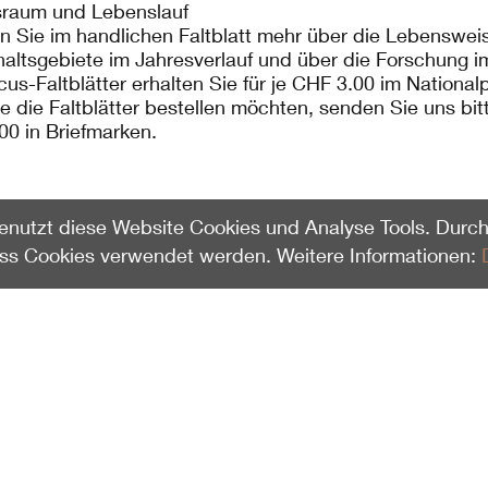
raum und Lebenslauf
en Sie im handlichen Faltblatt mehr über die Lebenswei
haltsgebiete im Jahresverlauf und über die Forschung 
cus-Faltblätter erhalten Sie für je CHF 3.00 im Nationa
ie die Faltblätter bestellen möchten, senden Sie uns bi
00 in Briefmarken.
enutzt diese Website Cookies und Analyse Tools. Durch
ass Cookies verwendet werden. Weitere Informationen: