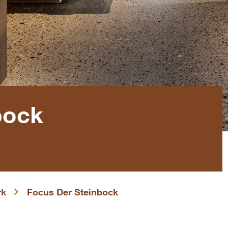
bock
rk
Focus Der Steinbock