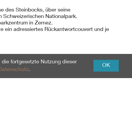
se des Steinbocks, über seine
im Schweizerischen Nationalpark.
lparkzentrum in Zernez.
tte ein adressiertes Rückantwortcouvert und je
 die fortgesetzte Nutzung dieser
OK
Datenschutz
.