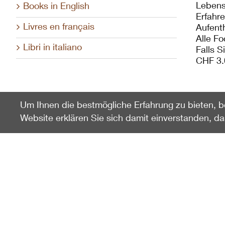
Lebens
Books in English
Erfahr
Livres en français
Aufent
Alle Fo
Libri in italiano
Falls S
CHF 3.
Um Ihnen die bestmögliche Erfahrung zu bieten, b
Website erklären Sie sich damit einverstanden, d
Zuletzt gesehen
Focus Der Steinbock
100435