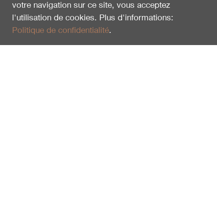
votre navigation sur ce site, vous acceptez
l'utilisation de cookies. Plus d'informations:
Politique de confidentialité
.
Vu en dernier
Focus Der Steinbock
100435
3.00
CHF