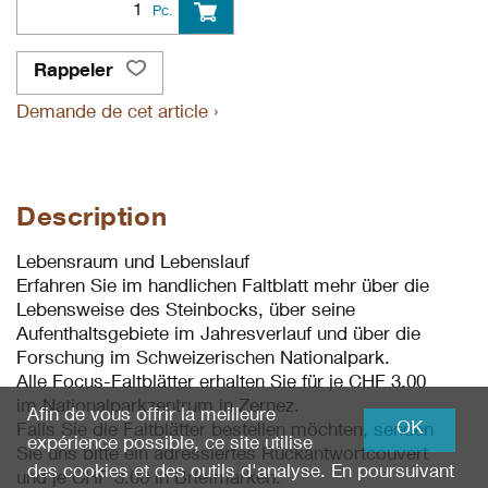
Pc.
Rappeler
Demande de cet article ›
Description
Lebensraum und Lebenslauf
Erfahren Sie im handlichen Faltblatt mehr über die
Lebensweise des Steinbocks, über seine
Aufenthaltsgebiete im Jahresverlauf und über die
Forschung im Schweizerischen Nationalpark.
Alle Focus-Faltblätter erhalten Sie für je CHF 3.00
im Nationalparkzentrum in Zernez.
Afin de vous offrir la meilleure
OK
Falls Sie die Faltblätter bestellen möchten, senden
expérience possible, ce site utilise
Sie uns bitte ein adressiertes Rückantwortcouvert
des cookies et des outils d'analyse. En poursuivant
und je CHF 3.00 in Briefmarken.