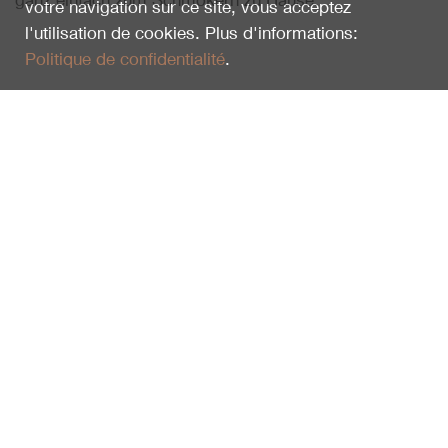
ganz einfach zum Schmökern zu Hause.
votre navigation sur ce site, vous acceptez
l'utilisation de cookies. Plus d'informations:
Politique de confidentialité
.
Vu en dernier
Naturführer für Kinder
101282
16.50
CHF