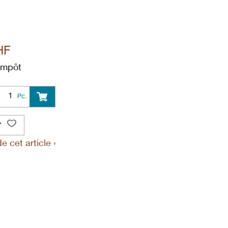
HF
 Impôt
Pc.
r
 cet article ›