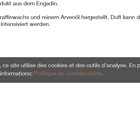
odukt aus dem Engadin.
affinwachs und reinem Arvenöl hergestellt. Duft kann d
intensiviert werden.
, ce site utilise des cookies et des outils d'analyse. En
'informations:
Politique de confidentialité
.