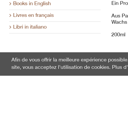
Ein Pr
Books in English
Livres en français
Aus Par
Wachs 
Libri in italiano
200ml
Afin de vous offrir la meilleure expérience possible
site, vous acceptez l'utilisation de cookies. Plus d
Vu en dernier
Arvenkerze klein
101399