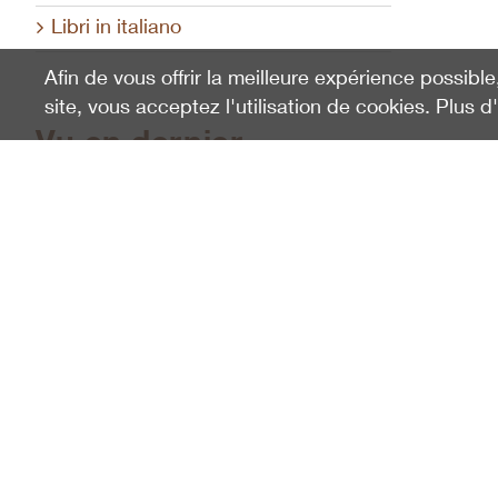
Libri in italiano
Afin de vous offrir la meilleure expérience possible
site, vous acceptez l'utilisation de cookies. Plus d
Vu en dernier
Gutschein öffentliche Exkursion
Erwachsene
100557
40.00
CHF
Schweizerischer Nationalpark