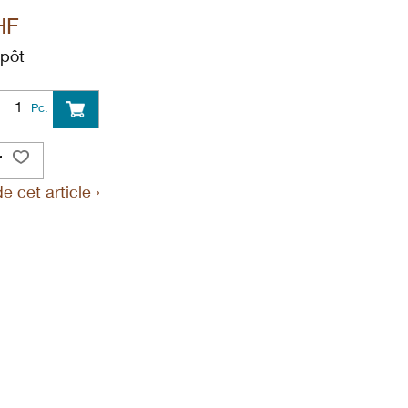
HF
mpôt
Pc.
r
 cet article ›