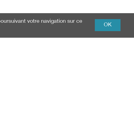
 poursuivant votre navigation sur ce
OK
info@nationalpark.ch