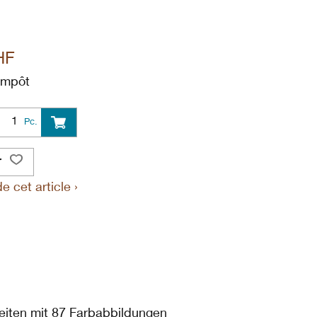
HF
 Impôt
Pc.
r
 cet article ›
Seiten mit 87 Farbabbildungen