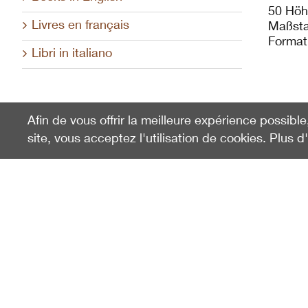
50 Höh
Livres en français
Maßsta
Format
Libri in italiano
Afin de vous offrir la meilleure expérience possible
site, vous acceptez l'utilisation de cookies. Plus d
Vu en dernier
Unterengadin / Rother
Wanderführer
100056
19.90
CHF