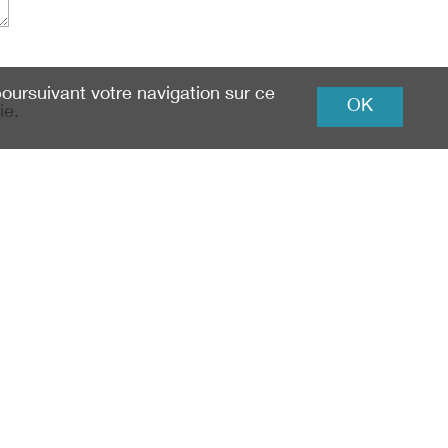
 poursuivant votre navigation sur ce
OK
ie.
r