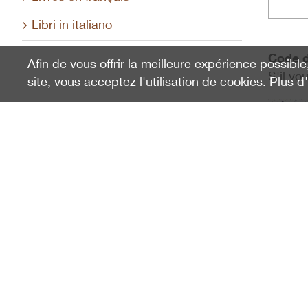
Libri in italiano
Code d
Afin de vous offrir la meilleure expérience possible
S'il vo
site, vous acceptez l'utilisation de cookies. Plus d
J'a
Schweizerischer Nationalpark