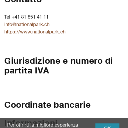
Contatto
Tel +41 81 851 41 11
info@nationalpark.ch
https://www.nationalpark.ch
Giurisdizione e numero di
partita IVA
Coordinate bancarie
Informazioni
Per offrirti la migliore esperienza