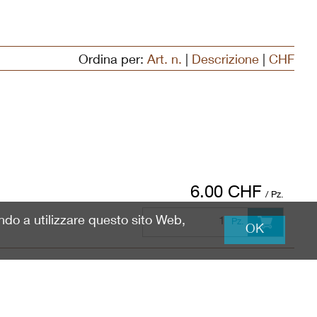
Ordina per:
Art. n.
|
Descrizione
|
CHF
6.00
CHF
/ Pz.
ando a utilizzare questo sito Web,
Pz.
OK