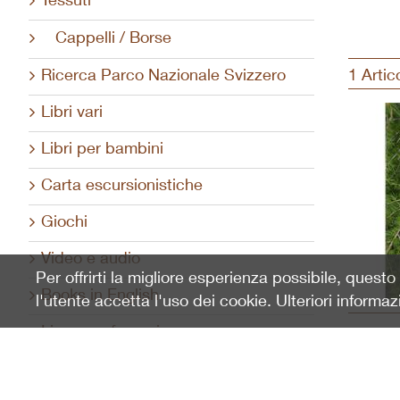
Tessuti
Cappelli / Borse
Ricerca Parco Nazionale Svizzero
1 Artic
Libri vari
Libri per bambini
Carta escursionistiche
Giochi
Video e audio
Per offrirti la migliore esperienza possibile, quest
Books in English
l'utente accetta l'uso dei cookie. Ulteriori informaz
Livres en français
Libri in italiano