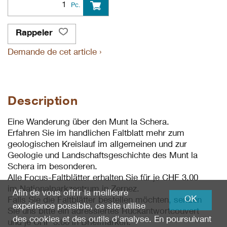
Pc.
Rappeler
Demande de cet article ›
Description
Eine Wanderung über den Munt la Schera.
Erfahren Sie im handlichen Faltblatt mehr zum
geologischen Kreislauf im allgemeinen und zur
Geologie und Landschaftsgeschichte des Munt la
Schera im besonderen.
Alle Focus-Faltblätter erhalten Sie für je CHF 3.00
im Nationalparkzentrum in Zernez.
Afin de vous offrir la meilleure
OK
Falls Sie die Faltblätter bestellen möchten, senden
expérience possible, ce site utilise
Sie uns bitte ein adressiertes Rückantwortcouvert
des cookies et des outils d'analyse. En poursuivant
und je CHF 3.00 in Briefmarken.