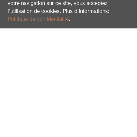
votre navigation sur ce site, vous acceptez
l'utilisation de cookies. Plus d'informations:
Politique de confidentialité
.
Vu en dernier
Focus Der Geologische Kreislauf
100350
3.00
CHF