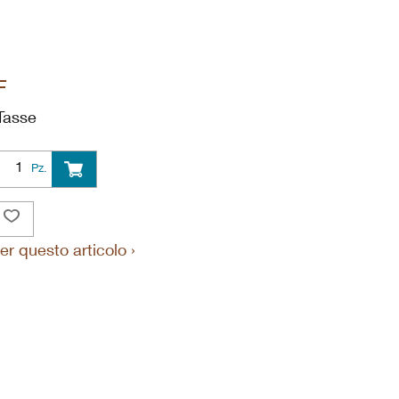
F
Tasse
Pz.
er questo articolo ›