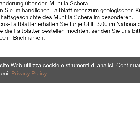
anderung über den Munt la Schera.
en Sie im handlichen Faltblatt mehr zum geologischen K
haftsgeschichte des Munt la Schera im besonderen.
cus-Faltblätter erhalten Sie für je CHF 3.00 im Nationa
ie die Faltblätter bestellen möchten, senden Sie uns bi
00 in Briefmarken.
o sito Web utilizza cookie e strumenti di analisi. Continu
ioni:
Privacy Policy
.