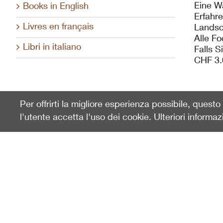
Eine W
Books in English
Erfahr
Livres en français
Landsc
Alle Fo
Libri in italiano
Falls S
CHF 3.
Per offrirti la migliore esperienza possibile, quest
l'utente accetta l'uso dei cookie. Ulteriori informaz
Ultimamente visto
Focus Der Geologische Kreislauf
100350