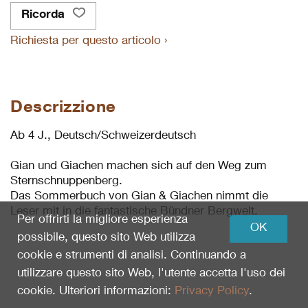
Ricorda
Richiesta per questo articolo ›
Descrizzione
Ab 4 J., Deutsch/Schweizerdeutsch
Gian und Giachen machen sich auf den Weg zum
Sternschnuppenberg.
Das Sommerbuch von Gian & Giachen nimmt die
Leser mit in die fantastische Bündner Bergwelt.
Per offrirti la migliore esperienza
OK
possibile, questo sito Web utilizza
cookie e strumenti di analisi. Continuando a
utilizzare questo sito Web, l'utente accetta l'uso dei
cookie. Ulteriori informazioni:
Privacy Policy
.