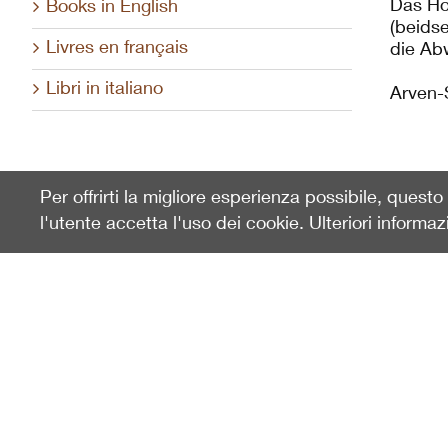
Das Ho
Books in English
(beidse
Livres en français
die Ab
Libri in italiano
Arven-
Per offrirti la migliore esperienza possibile, quest
l'utente accetta l'uso dei cookie. Ulteriori informaz
Ultimamente visto
Schneidebrett aus Arve klein
10x31cm 2,5cm dick
101741