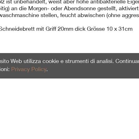
lz ist unbehandelt, weist aber hohe antibakterielle Eig
itig) an die Morgen- oder Abendsonne gestellt, aktiviert
waschmaschine stellen, feucht abwischen (ohne aggressi
Schneidebrett mit Griff 20mm dick Grösse 10 x 31cm
o sito Web utilizza cookie e strumenti di analisi. Continu
ioni:
Privacy Policy
.