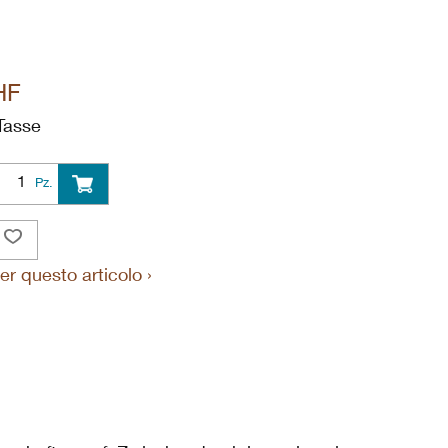
HF
Tasse
Pz.
er questo articolo ›