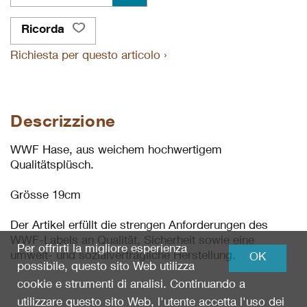
Ricorda
Richiesta per questo articolo ›
Descrizzione
WWF Hase, aus weichem hochwertigem
Qualitätsplüsch.
Grösse 19cm
Der Artikel erfüllt die strengen Anforderungen des
WWF-Labels an Qualität, Sicherheit sowie eine
Per offrirti la migliore esperienza
umwelt- und sozialverträgliche Herstellung.
OK
possibile, questo sito Web utilizza
cookie e strumenti di analisi. Continuando a
utilizzare questo sito Web, l'utente accetta l'uso dei