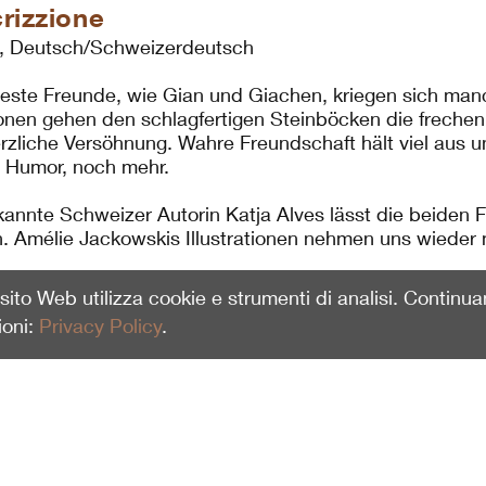
rizzione
., Deutsch/Schweizerdeutsch
este Freunde, wie Gian und Giachen, kriegen sich manch
ionen gehen den schlagfertigen Steinböcken die frechen
erzliche Versöhnung. Wahre Freundschaft hält viel aus 
n Humor, noch mehr.
kannte Schweizer Autorin Katja Alves lässt die beiden
n. Amélie Jackowskis Illustrationen nehmen uns wieder
o sito Web utilizza cookie e strumenti di analisi. Continu
ioni:
Privacy Policy
.