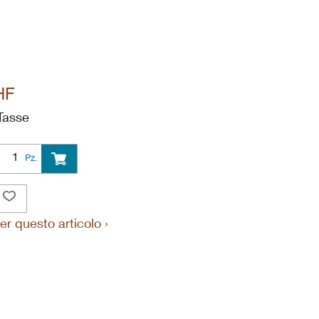
HF
Tasse
Pz.
er questo articolo ›