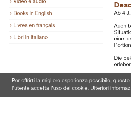
Video e audio
Desc
Ab 4 J
Books in English
Livres en français
Auch b
Situat
Libri in italiano
eine h
Portio
Die be
erlebe
Per offrirti la migliore esperienza possibile, quest
l'utente accetta l'uso dei cookie. Ulteriori informaz