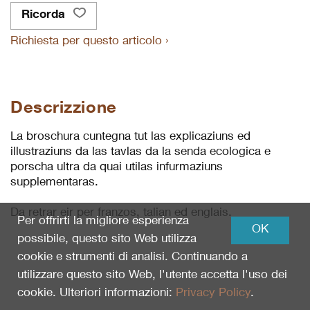
Ricorda
Richiesta per questo articolo ›
Descrizzione
La broschura cuntegna tut las explicaziuns ed
illustraziuns da las tavlas da la senda ecologica e
porscha ultra da quai utilas infurmaziuns
supplementaras.
Da retrar eir per franzos, talian ed englais.
Per offrirti la migliore esperienza
OK
possibile, questo sito Web utilizza
cookie e strumenti di analisi. Continuando a
utilizzare questo sito Web, l'utente accetta l'uso dei
cookie. Ulteriori informazioni:
Privacy Policy
.