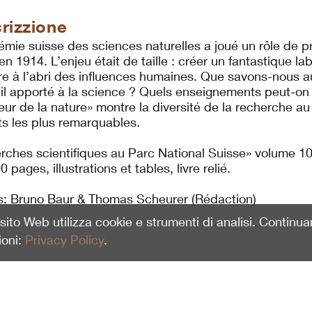
rizzione
mie suisse des sciences naturelles a joué un rôle de p
en 1914. L’enjeu était de taille : créer un fantastique lab
ure à l’abri des influences humaines. Que savons-nous 
-il apporté à la science ? Quels enseignements peut-on
ur de la nature» montre la diversité de la recherche a
ts les plus remarquables.
rches scientifiques au Parc National Suisse» volume 100
0 pages, illustrations et tables, livre relié.
s: Bruno Baur & Thomas Scheurer (Rédaction)
o sito Web utilizza cookie e strumenti di analisi. Continu
ioni:
Privacy Policy
.