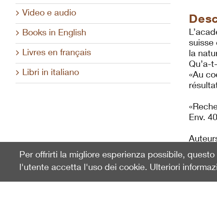
Video e audio
Desc
L’acadé
Books in English
suisse 
Livres en français
la nat
Qu’a-t
Libri in italiano
«Au coe
résulta
«Reche
Env. 40
Auteur
Per offrirti la migliore esperienza possibile, quest
l'utente accetta l'uso dei cookie. Ulteriori informaz