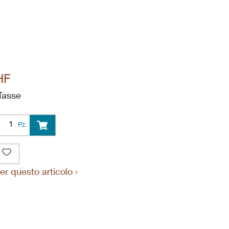
HF
Tasse
Pz.
er questo articolo ›