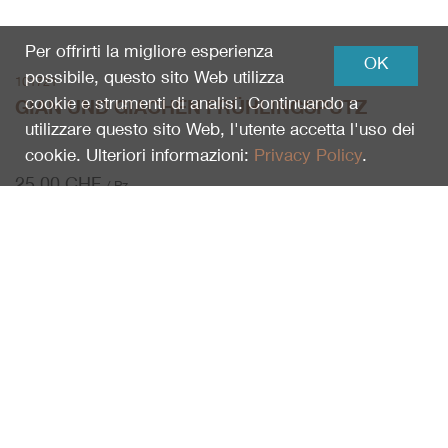
Per offrirti la migliore esperienza
OK
possibile, questo sito Web utilizza
101721
cookie e strumenti di analisi. Continuando a
GIAN UND GIACHEN FRÜHLINGSPUTZ
utilizzare questo sito Web, l'utente accetta l'uso dei
cookie. Ulteriori informazioni:
Privacy Policy
.
25.00
CHF
/ Pz.
Pz.